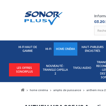
Inform
03.20.
HI-FI HAUT DE
HAUT-PARLEURS
HI-FI
HOME CINÉMA
GAMME
ENCASTRÉS
TRIANG
NOUVEAUTÉ :
RECON
LES OFFRES
TIVOLI AUDIO
TRIANGLE CAPELLA
: L
SONORPLUS
2
DES
SO
>
home cinéma
>
amplis de puissance
>
anthem mca 22