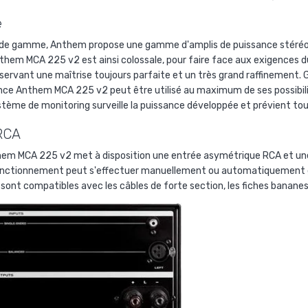
e
t de gamme, Anthem propose une gamme d'amplis de puissance stéréo 
hem MCA 225 v2 est ainsi colossale, pour faire face aux exigences du si
nservant une maîtrise toujours parfaite et un très grand raffinement
sance Anthem MCA 225 v2 peut être utilisé au maximum de ses possibilit
système de monitoring surveille la puissance développée et prévient 
 RCA
hem MCA 225 v2 met à disposition une entrée asymétrique RCA et une 
onctionnement peut s'effectuer manuellement ou automatiquement grâ
vis sont compatibles avec les câbles de forte section, les fiches banane