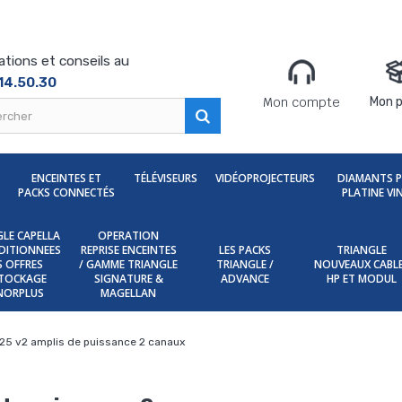
ations et conseils au
14.50.30
Mon compte
Mon p
ENCEINTES ET
TÉLÉVISEURS
VIDÉOPROJECTEURS
DIAMANTS 
PACKS CONNECTÉS
PLATINE VI
LE CAPELLA
OPERATION
DITIONNEES
REPRISE ENCEINTES
LES PACKS
TRIANGLE
ES OFFRES
/ GAMME TRIANGLE
TRIANGLE /
NOUVEAUX CABL
TOCKAGE
SIGNATURE &
ADVANCE
HP ET MODUL
NORPLUS
MAGELLAN
5 v2 amplis de puissance 2 canaux