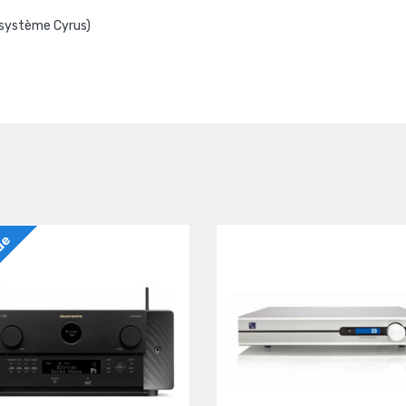
 système Cyrus)
lde