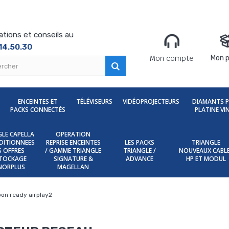
ations et conseils au
14.50.30
Mon compte
Mon p
ENCEINTES ET
TÉLÉVISEURS
VIDÉOPROJECTEURS
DIAMANTS 
PACKS CONNECTÉS
PLATINE VI
LE CAPELLA
OPERATION
DITIONNEES
REPRISE ENCEINTES
LES PACKS
TRIANGLE
ES OFFRES
/ GAMME TRIANGLE
TRIANGLE /
NOUVEAUX CABL
TOCKAGE
SIGNATURE &
ADVANCE
HP ET MODUL
NORPLUS
MAGELLAN
oon ready airplay2