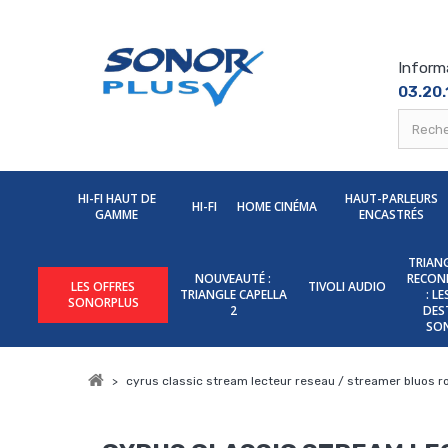
Inform
03.20.
HI-FI HAUT DE
HAUT-PARLEURS
HI-FI
HOME CINÉMA
GAMME
ENCASTRÉS
TRIANG
NOUVEAUTÉ :
RECON
LES OFFRES
TIVOLI AUDIO
TRIANGLE CAPELLA
: L
SONORPLUS
2
DES
SO
>
cyrus classic stream lecteur reseau / streamer bluos r