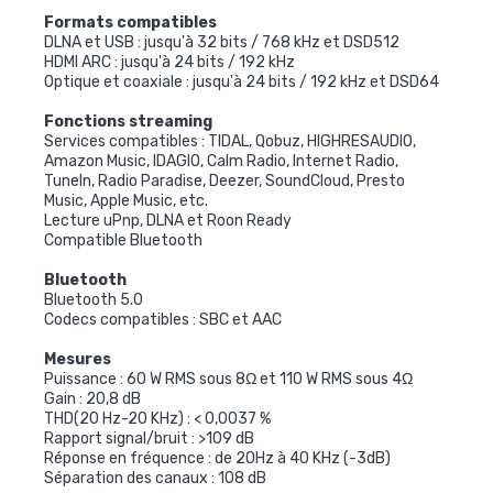
Formats compatibles
DLNA et USB : jusqu'à 32 bits / 768 kHz et DSD512
HDMI ARC : jusqu'à 24 bits / 192 kHz
Optique et coaxiale : jusqu'à 24 bits / 192 kHz et DSD64
Fonctions streaming
Services compatibles : TIDAL, Qobuz, HIGHRESAUDIO,
Amazon Music, IDAGIO, Calm Radio, Internet Radio,
TuneIn, Radio Paradise, Deezer, SoundCloud, Presto
Music, Apple Music, etc.
Lecture uPnp, DLNA et Roon Ready
Compatible Bluetooth
Bluetooth
Bluetooth 5.0
Codecs compatibles : SBC et AAC
Mesures
Puissance : 60 W RMS sous 8Ω et 110 W RMS sous 4Ω
Gain : 20,8 dB
THD(20 Hz-20 KHz) : < 0,0037 %
Rapport signal/bruit : >109 dB
Réponse en fréquence : de 20Hz à 40 KHz (-3dB)
Séparation des canaux : 108 dB