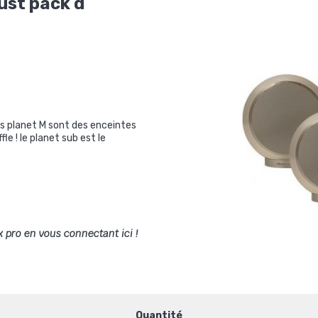
ust pack d
es planet M sont des enceintes
le ! le planet sub est le
x pro en vous connectant ici !
Quantité