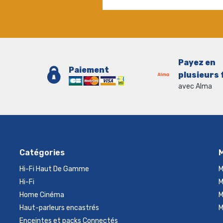
Payez en
Paiement
plusieurs 
avec Alma
Catégories
Hi-Fi Haut De Gamme
M
Hi-Fi
M
Home Cinéma
M
Haut-parleurs encastrés
M
Enceintes et packs Connectés