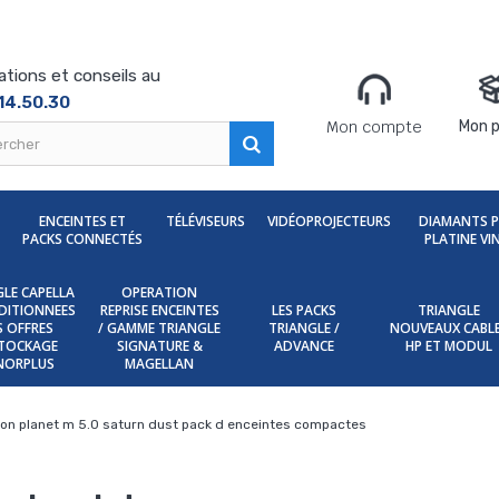
ations et conseils au
14.50.30
Mon compte
Mon p
ENCEINTES ET
TÉLÉVISEURS
VIDÉOPROJECTEURS
DIAMANTS 
PACKS CONNECTÉS
PLATINE VI
LE CAPELLA
OPERATION
DITIONNEES
REPRISE ENCEINTES
LES PACKS
TRIANGLE
ES OFFRES
/ GAMME TRIANGLE
TRIANGLE /
NOUVEAUX CABL
TOCKAGE
SIGNATURE &
ADVANCE
HP ET MODUL
NORPLUS
MAGELLAN
son planet m 5.0 saturn dust pack d enceintes compactes