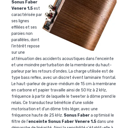
Sonus Faber
Venere 1.5
est
caractérisée par
ses lignes
effilées et ses
paroies non
parallèles, dont
l'intérêt repose
sur une
atténuation des accidents acoustiques dans l'enceinte
et une moindre perturbation de la membrane du haut-
parleur par les retours d'ondes. La charge utilisée est de
type bass reflex, avec un discret évent laminaire frontal.
Le haut-parleur de grave-médium de 15 cm à membrane
en carbone et papier travaille ainsi de 50 Hz à 2 kHz,
fréquence à partir de laquelle le tweeter à dôme prend le
relais. Ce transducteur bénéficie d'une solide
motorisation et d'un dôme très léger, avec une
fréquence haute de 25 kHz.
Sonus Faber
a optimisé le
filtre de l'
enceinte Sonus Faber Venere 1.5
dans une
démarche de linéarité. Ainsi la sensibilité s'établit-elle à