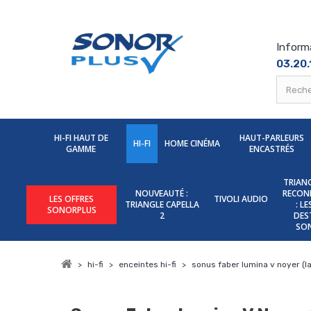
Inform
03.20.
HI-FI HAUT DE
HAUT-PARLEURS
HI-FI
HOME CINÉMA
GAMME
ENCASTRÉS
TRIANG
NOUVEAUTÉ :
RECON
LES OFFRES
TIVOLI AUDIO
TRIANGLE CAPELLA
: L
SONORPLUS
2
DES
SO
>
hi-fi
>
enceintes hi-fi
>
sonus faber lumina v noyer (la