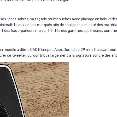
e-cinéma à la fois performant et élégant.
es lignes sobres, sa façade multicouches avec placage en bois véritabl
inimaliste aux angles marqués afin de souligner la qualité des matériau
nt des haut-parleurs maison hérités des gammes supérieures comme
t un modèle à dôme DAD (Damped Apex Dome) de 29 mm. Puissamment m
aborer ce tweeter, qui contribue largement à la signature sonore des e