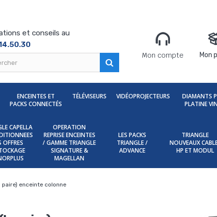
ations et conseils au
14.50.30
Mon compte
Mon p
ENCEINTES ET
TÉLÉVISEURS
VIDÉOPROJECTEURS
DIAMANTS 
PACKS CONNECTÉS
PLATINE VI
LE CAPELLA
OPERATION
DITIONNEES
REPRISE ENCEINTES
LES PACKS
TRIANGLE
ES OFFRES
/ GAMME TRIANGLE
TRIANGLE /
NOUVEAUX CABL
TOCKAGE
SIGNATURE &
ADVANCE
HP ET MODUL
NORPLUS
MAGELLAN
 paire) enceinte colonne