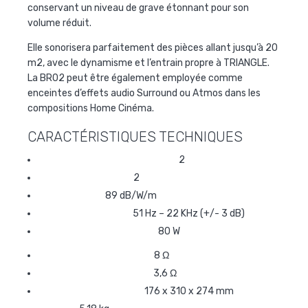
conservant un niveau de grave étonnant pour son
volume réduit.
Elle sonorisera parfaitement des pièces allant jusqu’à 20
m2, avec le dynamisme et l’entrain propre à TRIANGLE.
La BR02 peut être également employée comme
enceintes d’effets audio Surround ou Atmos dans les
compositions Home Cinéma.
CARACTÉRISTIQUES TECHNIQUES
Nombre de haut-parleurs
2
Nombre de voies
2
Sensibilité
89 dB/W/m
Bande passante
51 Hz – 22 KHz (+/- 3 dB)
Puissance admissible
80 W
Impédance nominale
8 Ω
Impédance minimale
3,6 Ω
Dimensions (lxhxp)
176 x 310 x 274 mm