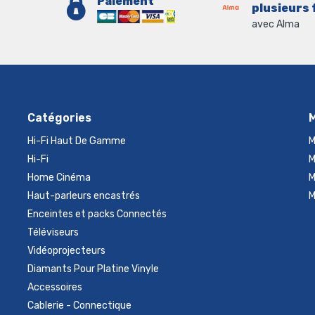
Paiement
plusieurs 
avec Alma
Catégories
Hi-Fi Haut De Gamme
M
Hi-Fi
M
Home Cinéma
M
Haut-parleurs encastrés
M
Enceintes et packs Connectés
Téléviseurs
Vidéoprojecteurs
Diamants Pour Platine Vinyle
Accessoires
Cablerie - Connectique