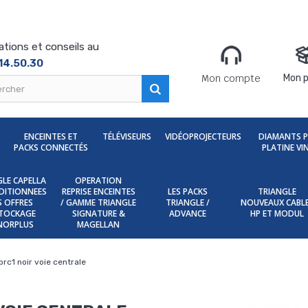
ations et conseils au
14.50.30
Mon compte
Mon p
ENCEINTES ET
TÉLÉVISEURS
VIDÉOPROJECTEURS
DIAMANTS 
PACKS CONNECTÉS
PLATINE VI
LE CAPELLA
OPERATION
DITIONNEES
REPRISE ENCEINTES
LES PACKS
TRIANGLE
ES OFFRES
/ GAMME TRIANGLE
TRIANGLE /
NOUVEAUX CABL
TOCKAGE
SIGNATURE &
ADVANCE
HP ET MODUL
NORPLUS
MAGELLAN
brc1 noir voie centrale