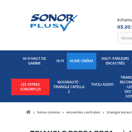
Inform
03.20.
HI-FI HAUT DE
HAUT-PARLEURS
HI-FI
HOME CINÉMA
GAMME
ENCASTRÉS
TRIANG
NOUVEAUTÉ :
RECON
LES OFFRES
TIVOLI AUDIO
TRIANGLE CAPELLA
: L
SONORPLUS
2
DES
SO
>
home cinéma
>
enceintes centrales
>
triangle borea 