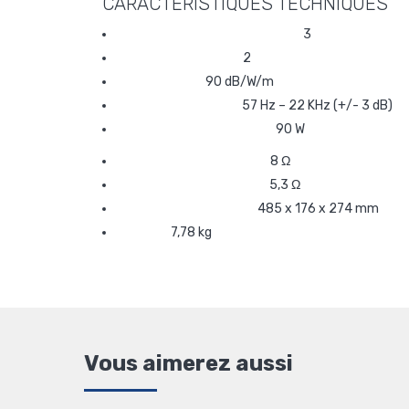
CARACTÉRISTIQUES TECHNIQUES
Nombre de haut-parleurs
3
Nombre de voies
2
Sensibilité
90 dB/W/m
Bande passante
57 Hz – 22 KHz (+/- 3 dB)
Puissance admissible
90 W
Impédance nominale
8 Ω
Impédance minimale
5,3 Ω
Dimensions (lxhxp)
485 x 176 x 274 mm
Poids
7,78 kg
Vous aimerez aussi