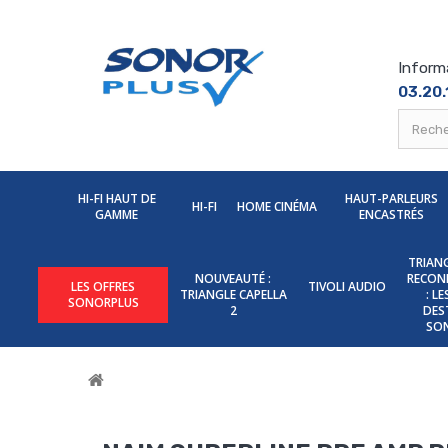
Inform
03.20.
HI-FI HAUT DE
HAUT-PARLEURS
HI-FI
HOME CINÉMA
GAMME
ENCASTRÉS
TRIANG
NOUVEAUTÉ :
RECON
LES OFFRES
TIVOLI AUDIO
TRIANGLE CAPELLA
: L
SONORPLUS
2
DES
SO