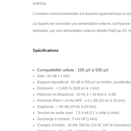
NAP500.
L’isolation environnementale est assurée également par le so
Le SuperLine nécessite une alimentation externe, soit fournie 
optimales, par une alimentation externe dédiée FlatCap XS,
Spécifications
Compatibilité cellule : 100 µV à 500 µV
Gain : 64 dB à 1 kHz
Rapport signal/bruit : 82 dB à 500 µV en entrée, pondératio
Distorsion : < 0,005 % (500 µV à 1 kHz)
Réponse en fréquence : 10 Hz à > 20 kHz à -3 dB
Précision RIAA + 10 Hz HPF : ± 0,1 dB (20 Hz à 20 kHz)
Diaphonie : > 80 dB (20 Hz à 20 kHz)
Tension de sortie maxi : 7,5 V eff (21 V crête à crête)
Surcharge à l’entrée : 5 mV eff (1 kHz)
Charges d’entrée : 10 kW, 500 W, 220 W, 100 W (résistance) 