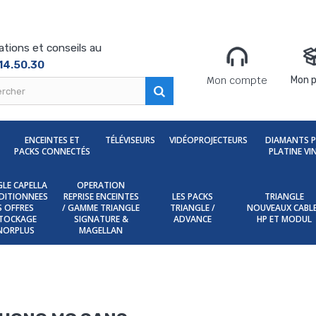
ations et conseils au
14.50.30
Mon compte
Mon p
ENCEINTES ET
TÉLÉVISEURS
VIDÉOPROJECTEURS
DIAMANTS 
PACKS CONNECTÉS
PLATINE VI
LE CAPELLA
OPERATION
DITIONNEES
REPRISE ENCEINTES
LES PACKS
TRIANGLE
ES OFFRES
/ GAMME TRIANGLE
TRIANGLE /
NOUVEAUX CABL
TOCKAGE
SIGNATURE &
ADVANCE
HP ET MODUL
NORPLUS
MAGELLAN