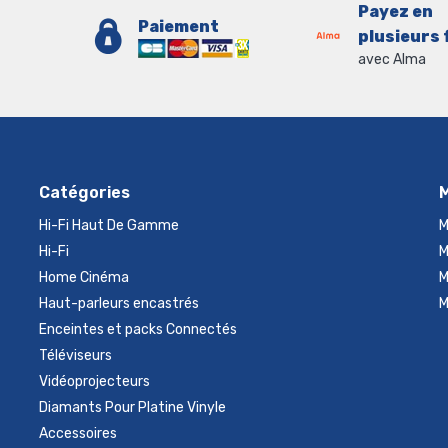
Payez en
Paiement
plusieurs 
avec Alma
Catégories
Hi-Fi Haut De Gamme
M
Hi-Fi
M
Home Cinéma
M
Haut-parleurs encastrés
M
Enceintes et packs Connectés
Téléviseurs
Vidéoprojecteurs
Diamants Pour Platine Vinyle
Accessoires