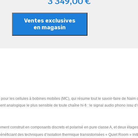
3 349,00 €
Ventes exclusives
en magasin
pour les cellules à bobines mobiles (MC), qui résume tout le savoir-faire de Naim
nt analogique le plus sensible de toute chaîne hi-fi : le signal audio phono issu d
ent construit en composants discrets et polarisé en pure classe A, et deux étages 
bénéficiant des techniques d’isolation thermique transistorisées « Quiet Room » in