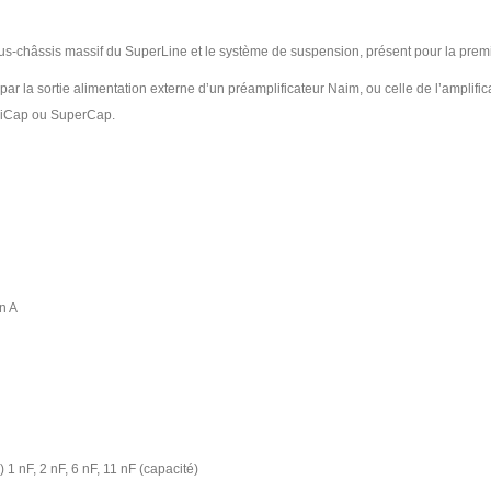
us-châssis massif du SuperLine et le système de suspension, présent pour la premi
par la sortie alimentation externe d’un préamplificateur Naim, ou celle de l’ampli
 HiCap ou SuperCap.
n A
1 nF, 2 nF, 6 nF, 11 nF (capacité)