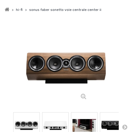
>
hi-fi
>
sonus faber sonetto voie centrale center ii